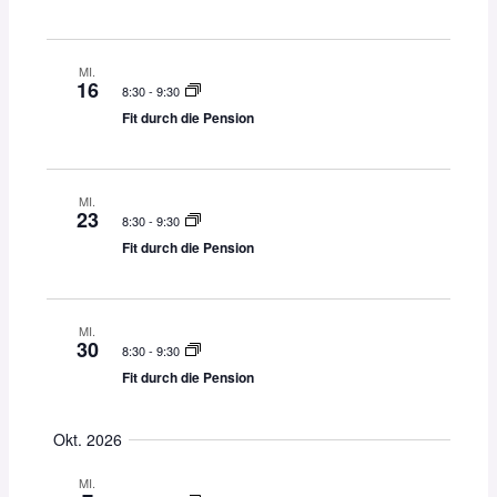
c
g
h
a
MI.
t
t
16
8:30
-
9:30
e
i
Fit durch die Pension
n
o
,
n
N
MI.
a
23
8:30
-
9:30
v
Fit durch die Pension
i
g
a
MI.
t
30
8:30
-
9:30
i
Fit durch die Pension
o
n
Okt. 2026
MI.