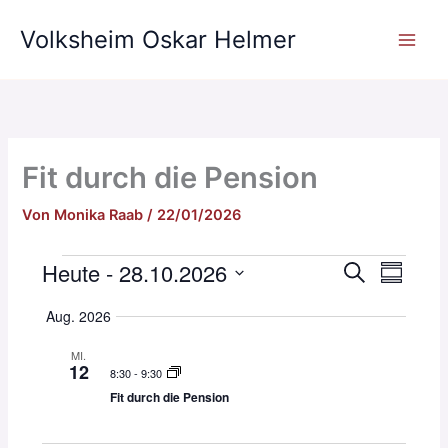
Zum
Volksheim Oskar Helmer
Inhalt
springen
Fit durch die Pension
Von
Monika Raab
/
22/01/2026
Heute
 - 
28.10.2026
Veranstaltungen
V
V
S
Z
u
e
e
D
u
c
Aug. 2026
r
r
a
s
h
t
a
a
a
e
MI.
u
m
n
n
12
8:30
-
9:30
m
m
s
s
Fit durch die Pension
a
e
t
t
u
n
a
a
s
f