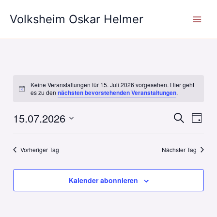
Zum
Volksheim Oskar Helmer
Inhalt
springen
Veranstaltungen
Keine Veranstaltungen für 15. Juli 2026 vorgesehen. Hier geht
für
Hinweis
es zu den
nächsten bevorstehenden Veranstaltungen
.
15.
Juli
15.07.2026
Veranstaltun
Veran
Suche
Tag
2026
Suche
Ansic
Datum
und
Navig
wählen.
Vorheriger Tag
Nächster Tag
Ansichten,
Navigation
Kalender abonnieren