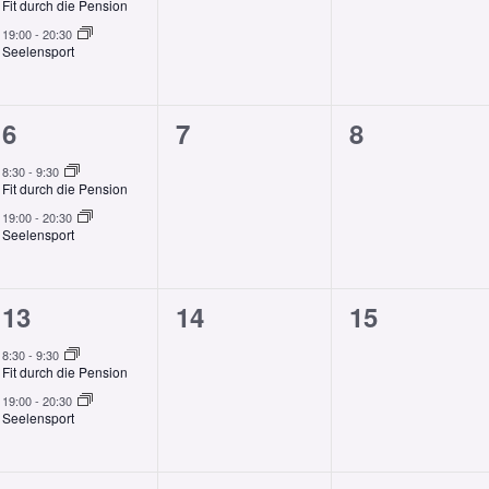
Fit durch die Pension
19:00
-
20:30
Seelensport
2
0
0
6
7
8
en,
Veranstaltungen,
Veranstaltungen,
Veranstalt
8:30
-
9:30
Fit durch die Pension
19:00
-
20:30
Seelensport
2
0
0
13
14
15
en,
Veranstaltungen,
Veranstaltungen,
Veranstalt
8:30
-
9:30
Fit durch die Pension
19:00
-
20:30
Seelensport