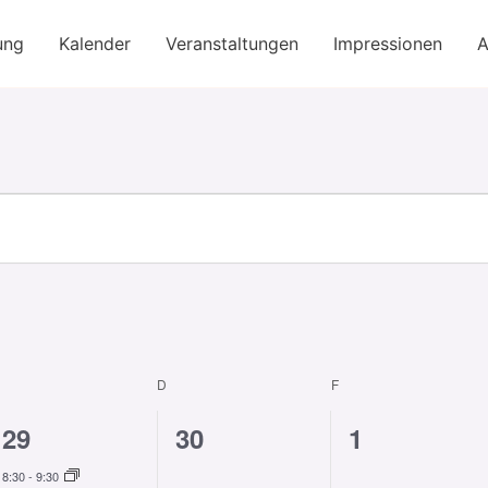
ung
Kalender
Veranstaltungen
Impressionen
A
MITTWOCH
D
DONNERSTAG
F
FREITAG
2
0
0
29
30
1
en,
Veranstaltungen,
Veranstaltungen,
Veranstalt
8:30
-
9:30