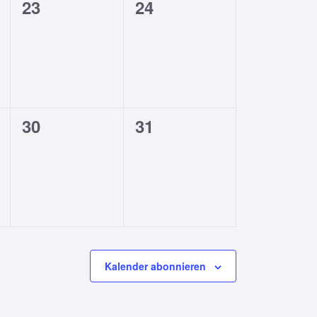
0
0
23
24
ungen,
Veranstaltungen,
Veranstaltungen,
0
0
30
31
ungen,
Veranstaltungen,
Veranstaltungen,
Kalender abonnieren