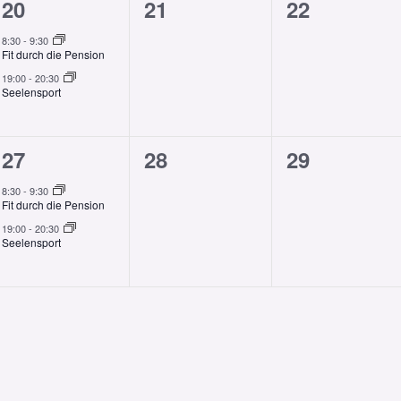
2
0
0
20
21
22
en,
Veranstaltungen,
Veranstaltungen,
Veranstalt
8:30
-
9:30
Fit durch die Pension
19:00
-
20:30
Seelensport
2
0
0
27
28
29
en,
Veranstaltungen,
Veranstaltungen,
Veranstalt
8:30
-
9:30
Fit durch die Pension
19:00
-
20:30
Seelensport